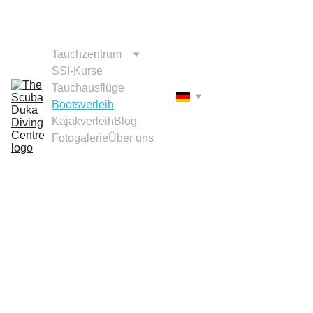
WHATSAPP-TEXT +254726296404 
EMAIL ASK@SCUBADUKA.COM
Tauchzentrum
SSI-Kurse
Tauchausflüge
Bootsverleih
Kajakverleih
Blog
Fotogalerie
Über uns
Bootsverleih in 
Diani Beach
Private 